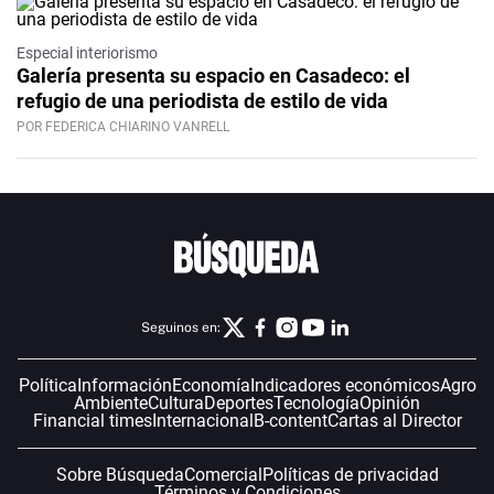
Especial interiorismo
Galería presenta su espacio en Casadeco: el
refugio de una periodista de estilo de vida
POR FEDERICA CHIARINO VANRELL
Seguinos en:
Política
Información
Economía
Indicadores económicos
Agro
Ambiente
Cultura
Deportes
Tecnología
Opinión
Financial times
Internacional
B-content
Cartas al Director
Sobre Búsqueda
Comercial
Políticas de privacidad
Términos y Condiciones