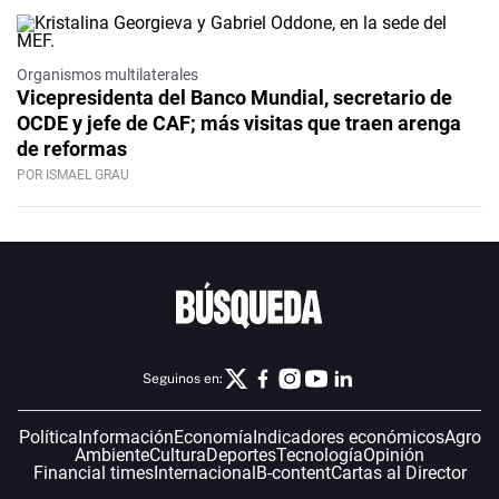
Organismos multilaterales
Vicepresidenta del Banco Mundial, secretario de
OCDE y jefe de CAF; más visitas que traen arenga
de reformas
POR ISMAEL GRAU
Seguinos en:
Política
Información
Economía
Indicadores económicos
Agro
Ambiente
Cultura
Deportes
Tecnología
Opinión
Financial times
Internacional
B-content
Cartas al Director