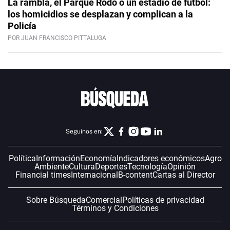
La rambla, el Parque Rodó o un estadio de fútbol:
los homicidios se desplazan y complican a la
Policía
POR JUAN FRANCISCO PITTALUGA
Seguinos en:
Política
Información
Economía
Indicadores económicos
Agro
Ambiente
Cultura
Deportes
Tecnología
Opinión
Financial times
Internacional
B-content
Cartas al Director
Sobre Búsqueda
Comercial
Políticas de privacidad
Términos y Condiciones