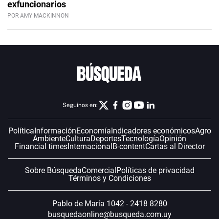
exfuncionarios
POR AMY MACKINNON
Seguinos en:
Política
Información
Economía
Indicadores económicos
Agro
Ambiente
Cultura
Deportes
Tecnología
Opinión
Financial times
Internacional
B-content
Cartas al Director
Sobre Búsqueda
Comercial
Políticas de privacidad
Términos y Condiciones
Pablo de María 1042 - 2418 8280
busquedaonline@busqueda.com.uy