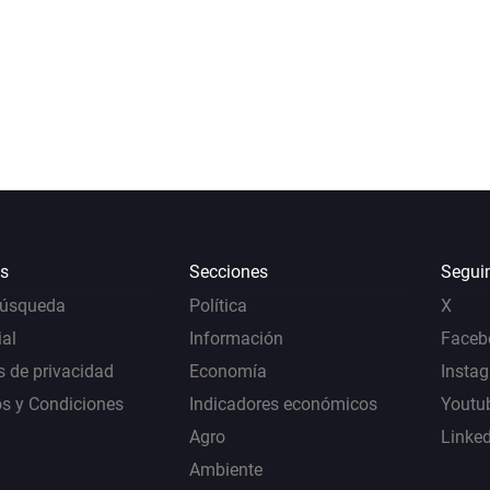
s
Secciones
Segui
Búsqueda
Política
X
al
Información
Faceb
s de privacidad
Economía
Insta
s y Condiciones
Indicadores económicos
Youtu
Agro
Linke
Ambiente