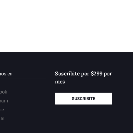
Suscribite por $299 por
nos en:
mes
ook
SUSCRIBITE
gram
be
dIn