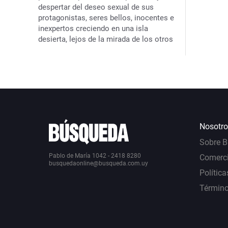
despertar del deseo sexual de sus
protagonistas, seres bellos, inocentes e
inexpertos creciendo en una isla
desierta, lejos de la mirada de los otros
Nosotro
Sobre 
Pablo de María 1042 - 2418 8280
Comerci
busquedaonline@busqueda.com.uy
Política
Término