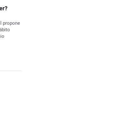
er?
al propone
ábito
cio