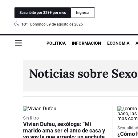
Suscribite por $299 por mes
Ingresar
10°
domingo 09 de agosto de 2026
POLÍTICA
INFORMACIÓN
ECONOMÍA
Noticias sobre Sexo
Sin filtro
Vivian Dufau, sexóloga: “Mi
Sexualida
marido ama ser el amo de casa y
¿Cómo ha
yo soy la que arreglo; un enchufe,