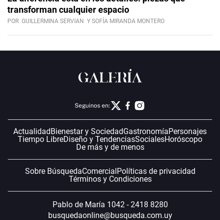
transforman cualquier espacio
POR
GUILLERMINA SERVIAN
Y SOFÍA MIRANDA MONTERO
Seguinos en:
Actualidad
Bienestar y Sociedad
Gastronomía
Personajes
Tiempo Libre
Diseño y Tendencias
Sociales
Horóscopo
De más y de menos
Sobre Búsqueda
Comercial
Políticas de privacidad
Términos y Condiciones
Pablo de María 1042 - 2418 8280
busquedaonline@busqueda.com.uy