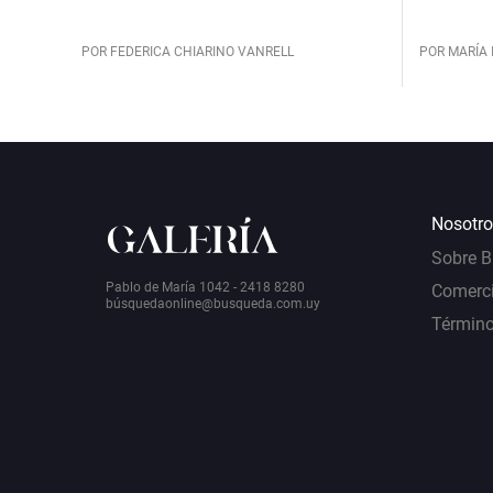
POR FEDERICA CHIARINO VANRELL
POR MARÍA 
Nosotro
Sobre 
Pablo de María 1042 - 2418 8280
Comerci
bú
squedaonline@busqueda.com.uy
Término