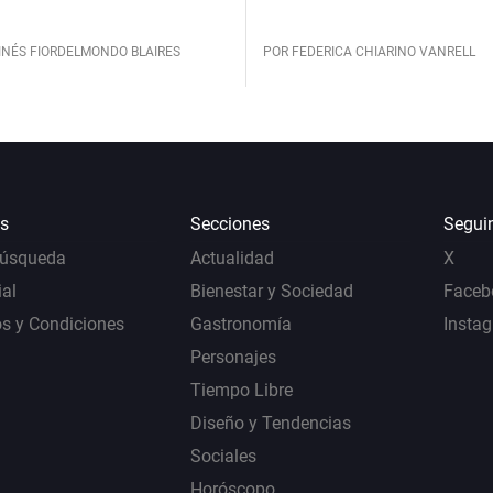
INÉS FIORDELMONDO BLAIRES
POR FEDERICA CHIARINO VANRELL
s
Secciones
Segui
Búsqueda
Actualidad
X
al
Bienestar y Sociedad
Faceb
s y Condiciones
Gastronomía
Insta
Personajes
Tiempo Libre
Diseño y Tendencias
Sociales
Horóscopo