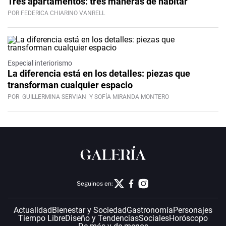
Tres apartamentos: tres maneras de habitar
POR FEDERICA CHIARINO VANRELL
Especial interiorismo
La diferencia está en los detalles: piezas que
transforman cualquier espacio
POR
GUILLERMINA SERVIAN
Y SOFÍA MIRANDA MONTERO
Seguinos en:
Actualidad
Bienestar y Sociedad
Gastronomía
Personajes
Tiempo Libre
Diseño y Tendencias
Sociales
Horóscopo