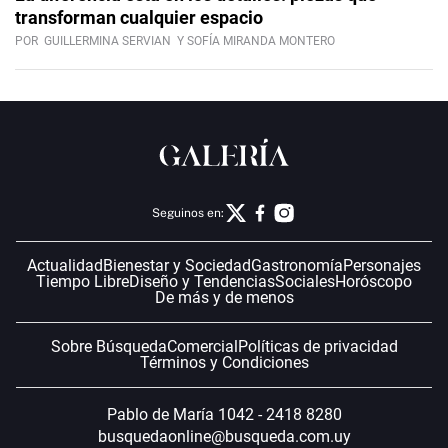
transforman cualquier espacio
POR
GUILLERMINA SERVIAN
Y SOFÍA MIRANDA MONTERO
Seguinos en:
Actualidad
Bienestar y Sociedad
Gastronomía
Personajes
Tiempo Libre
Diseño y Tendencias
Sociales
Horóscopo
De más y de menos
Sobre Búsqueda
Comercial
Políticas de privacidad
Términos y Condiciones
Pablo de María 1042 - 2418 8280
busquedaonline@busqueda.com.uy