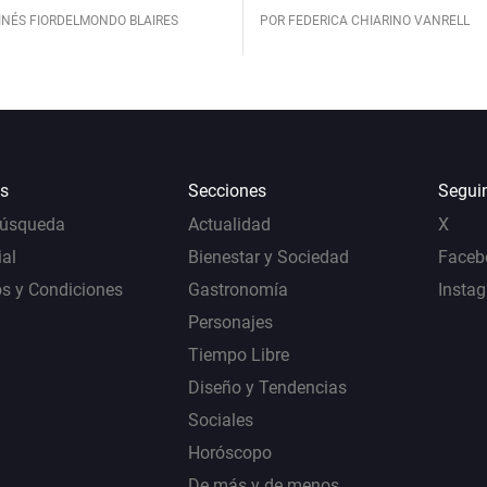
INÉS FIORDELMONDO BLAIRES
POR FEDERICA CHIARINO VANRELL
s
Secciones
Segui
Búsqueda
Actualidad
X
al
Bienestar y Sociedad
Faceb
s y Condiciones
Gastronomía
Insta
Personajes
Tiempo Libre
Diseño y Tendencias
Sociales
Horóscopo
De más y de menos