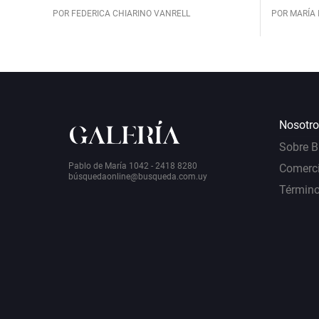
POR FEDERICA CHIARINO VANRELL
POR MARÍA 
Nosotro
Sobre 
Pablo de María 1042 - 2418 8280
Comerci
bú
squedaonline@busqueda.com.uy
Término