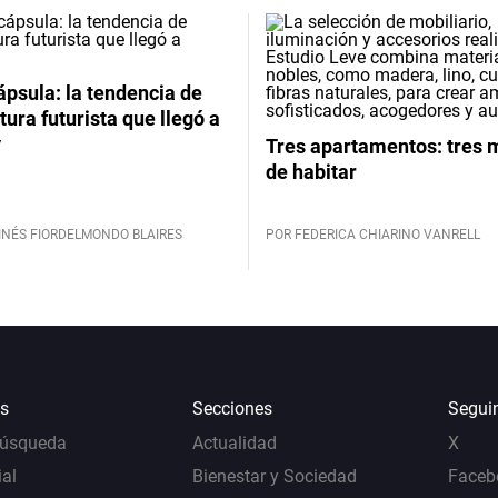
psula: la tendencia de
tura futurista que llegó a
y
Tres apartamentos: tres
de habitar
INÉS FIORDELMONDO BLAIRES
POR FEDERICA CHIARINO VANRELL
s
Secciones
Segui
Búsqueda
Actualidad
X
al
Bienestar y Sociedad
Faceb