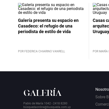
Galería presenta su espacio en
Casas cá
Casadeco: el refugio de una
arquitec
periodista de estilo de vida
Urugua
POR FEDERICA CHIARINO VANRELL
POR MARÍA 
Nosotro
Sobre 
Pablo de María 1042 - 2418 8280
Comerci
bú
squedaonline@busqueda.com.uy