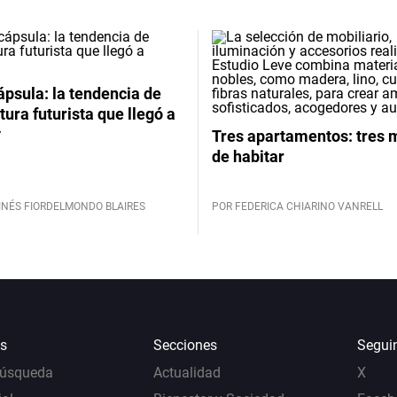
psula: la tendencia de
tura futurista que llegó a
y
Tres apartamentos: tres
de habitar
INÉS FIORDELMONDO BLAIRES
POR FEDERICA CHIARINO VANRELL
s
Secciones
Segui
Búsqueda
Actualidad
X