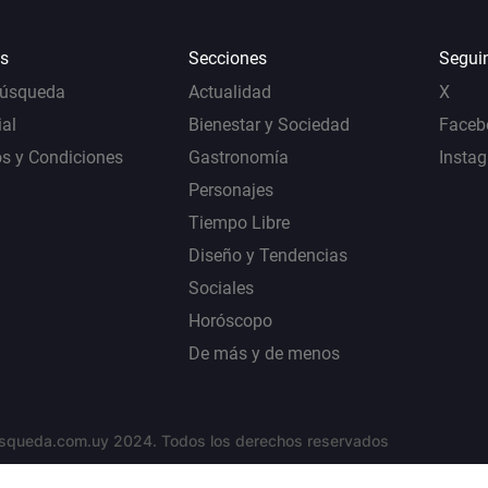
s
Secciones
Segui
Búsqueda
Actualidad
X
al
Bienestar y Sociedad
Faceb
s y Condiciones
Gastronomía
Insta
Personajes
Tiempo Libre
Diseño y Tendencias
Sociales
Horóscopo
De más y de menos
squeda.com.uy 2024. Todos los derechos reservados