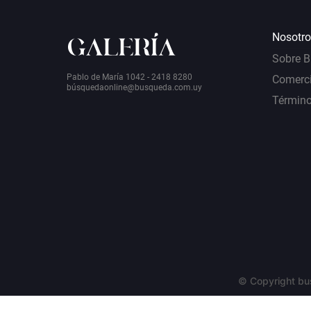
Nosotro
Sobre 
Pablo de María 1042 - 2418 8280
Comerci
bú
squedaonline@busqueda.com.uy
Término
© Copyright bu