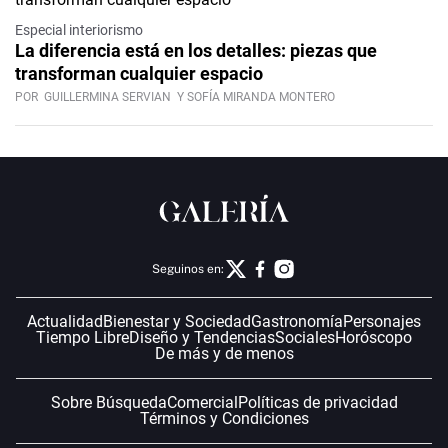
Especial interiorismo
La diferencia está en los detalles: piezas que
transforman cualquier espacio
POR
GUILLERMINA SERVIAN
Y SOFÍA MIRANDA MONTERO
Seguinos en:
Actualidad
Bienestar y Sociedad
Gastronomía
Personajes
Tiempo Libre
Diseño y Tendencias
Sociales
Horóscopo
De más y de menos
Sobre Búsqueda
Comercial
Políticas de privacidad
Términos y Condiciones