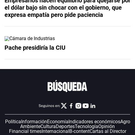
Empresarios hacen equilibrio para quejarse por
el dólar bajo sin chocar con el gobierno, que
expresa empatía pero pide paciencia
Pache presidiría la CIU
Seguinos en:
Política
Información
Economía
Indicadores económicos
Agro
Ambiente
Cultura
Deportes
Tecnología
Opinión
Financial times
Internacional
B-content
Cartas al Director