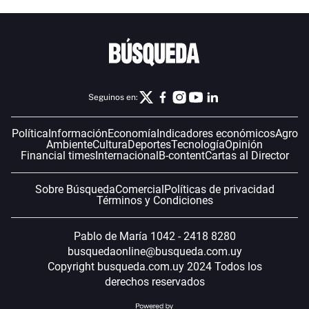
Seguinos en:
Política
Información
Economía
Indicadores económicos
Agro
Ambiente
Cultura
Deportes
Tecnología
Opinión
Financial times
Internacional
B-content
Cartas al Director
Sobre Búsqueda
Comercial
Políticas de privacidad
Términos y Condiciones
Pablo de María 1042 - 2418 8280
busquedaonline@busqueda.com.uy
Copyright busqueda.com.uy 2024 Todos los
derechos reservados