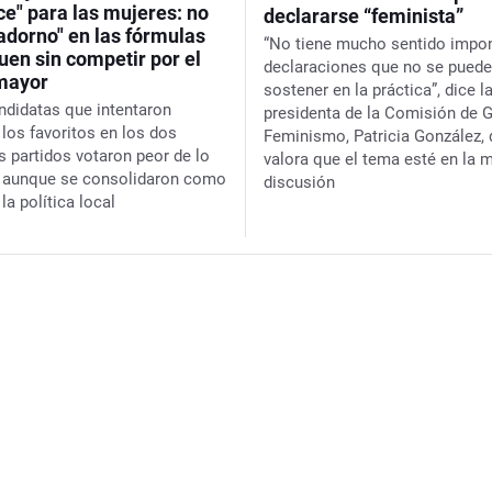
ce" para las mujeres: no
declararse “feminista”
adorno" en las fórmulas
“No tiene mucho sentido impo
uen sin competir por el
declaraciones que no se pued
mayor
sostener en la práctica”, dice l
ndidatas que intentaron
presidenta de la Comisión de 
 los favoritos en los dos
Feminismo, Patricia González, 
s partidos votaron peor de lo
valora que el tema esté en la 
 aunque se consolidaron como
discusión
 la política local