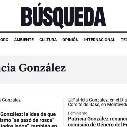
AGRO
AMBIENTE
CULTURA
OPINIÓN
INTERNACIONAL
TE
icia González
Feminismo
 González: la idea de que
Patricia González renunci
nismo “se pasó de rosca”
comisión de Género del F
 todos lados”, también en