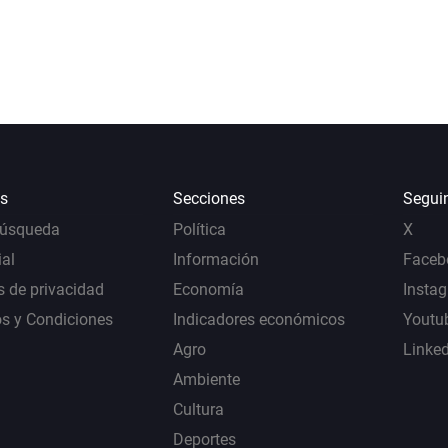
s
Secciones
Segui
Búsqueda
Política
X
al
Información
Faceb
s de privacidad
Economía
Insta
s y Condiciones
Indicadores económicos
Youtu
Agro
Linke
Ambiente
Cultura
Deportes