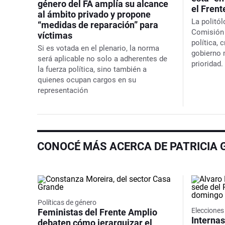
género del FA amplía su alcance
el Fren
al ámbito privado y propone
La politól
“medidas de reparación” para
Comisión 
víctimas
política, 
Si es votada en el plenario, la norma
gobierno 
será aplicable no solo a adherentes de
prioridad.
la fuerza política, sino también a
quienes ocupan cargos en su
representación
CONOCÉ MÁS ACERCA DE PATRICIA
Políticas de género
Eleccione
Feministas del Frente Amplio
Internas
debaten cómo jerarquizar el