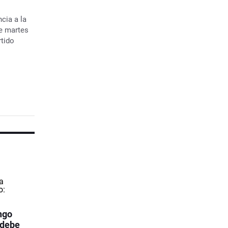
cia a la
te martes
rtido
ngo
 debe