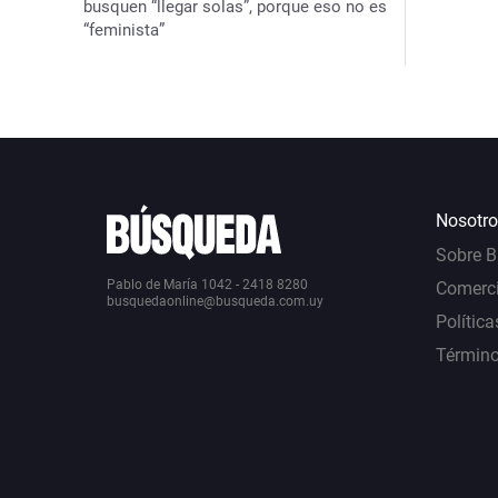
busquen “llegar solas”, porque eso no es
“feminista”
Nosotro
Sobre 
Pablo de María 1042 - 2418 8280
Comerci
busquedaonline@busqueda.com.uy
Política
Término