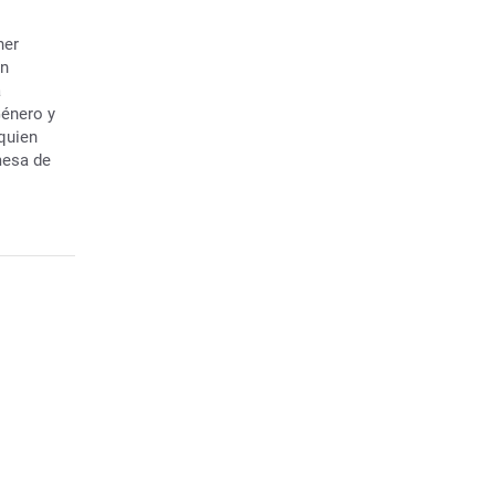
ner
en
a
Género y
quien
mesa de