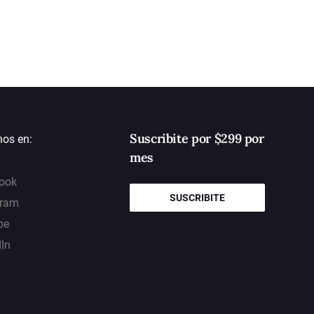
Suscribite por $299 por
nos en:
mes
ook
SUSCRIBITE
gram
be
dIn