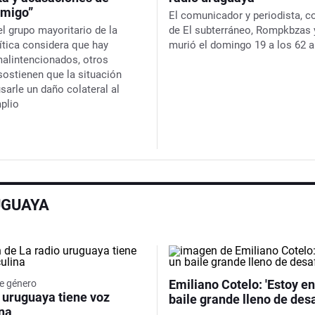
amigo”
El comunicador y periodista, c
el grupo mayoritario de la
de
El subterráneo
,
Rompkbzas
lítica considera que hay
murió el domingo 19 a los 62 
alintencionados, otros
sostienen que la situación
sarle un daño colateral al
plio
UGUAYA
Emiliano Cotelo: 'Estoy en
e género
 uruguaya tiene voz
baile grande lleno de desa
na