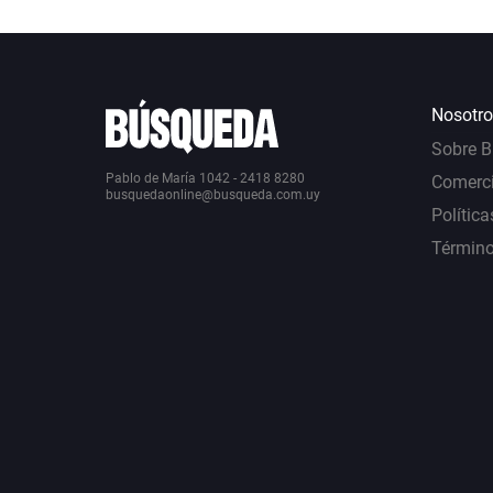
Nosotro
Sobre 
Pablo de María 1042 - 2418 8280
Comerci
busquedaonline@busqueda.com.uy
Política
Término