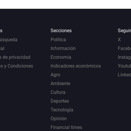
s
Secciones
Segui
Búsqueda
Política
X
al
Información
Faceb
s de privacidad
Economía
Insta
s y Condiciones
Indicadores económicos
Youtu
Agro
Linke
Ambiente
Cultura
Deportes
Tecnología
Opinión
Financial times