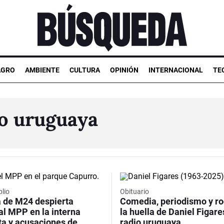
AGRO
AMBIENTE
CULTURA
OPINIÓN
INTERNACIONAL
TE
io uruguaya
Video
lio
Obituario
a de M24 despierta
Comedia, periodismo y ro
 al MPP en la interna
la huella de Daniel Figare
sta y acusaciones de
radio uruguaya