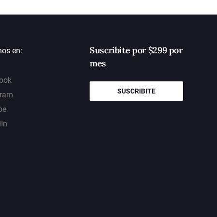
Suscribite por $299 por
nos en:
mes
ook
SUSCRIBITE
gram
be
dIn