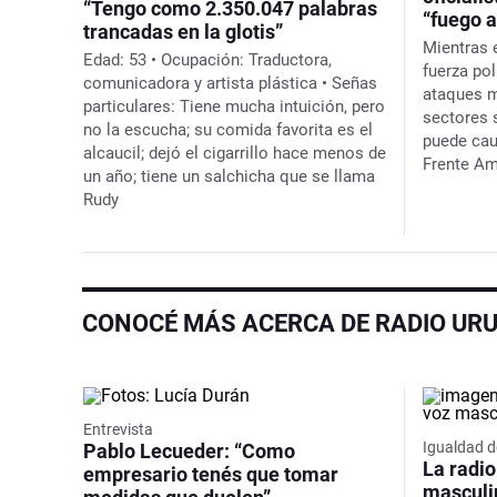
“Tengo como 2.350.047 palabras
“fuego 
trancadas en la glotis”
Mientras 
Edad:
53 •
Ocupación:
Traductora,
fuerza po
comunicadora y artista plástica •
Señas
ataques m
particulares:
Tiene mucha intuición, pero
sectores 
no la escucha; su comida favorita es el
puede cau
alcaucil; dejó el cigarrillo hace menos de
Frente Am
un año; tiene un salchicha que se llama
Rudy
CONOCÉ MÁS ACERCA DE RADIO UR
Entrevista
Igualdad d
Pablo Lecueder: “Como
La radio
empresario tenés que tomar
masculi