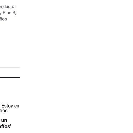
onductor
y
Plan B
,
años
 un
fíos'