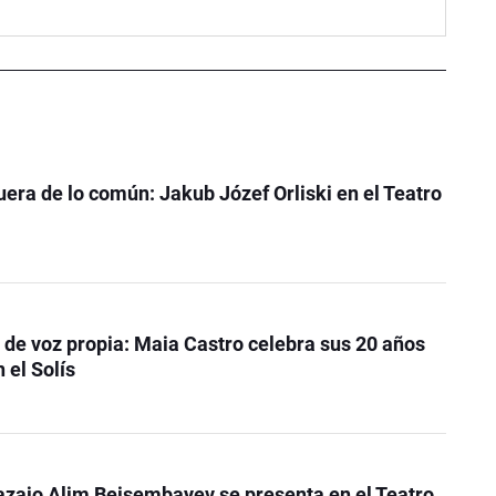
uera de lo común: Jakub Józef Orliski en el Teatro
de voz propia: Maia Castro celebra sus 20 años
 el Solís
kazajo Alim Beisembayev se presenta en el Teatro