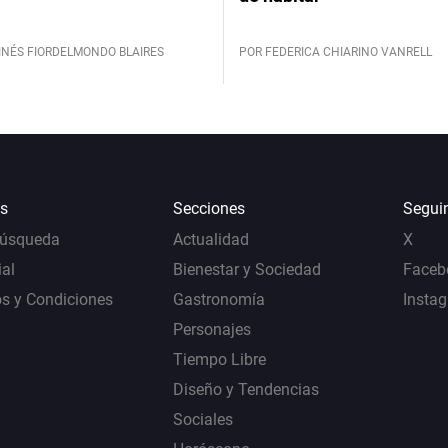
INÉS FIORDELMONDO BLAIRES
POR FEDERICA CHIARINO VANRELL
s
Secciones
Segui
Búsqueda
Actualidad
X
al
Bienestar y Sociedad
Faceb
s y Condiciones
Gastronomía
Insta
Personajes
Tiempo Libre
Diseño y Tendencias
Sociales