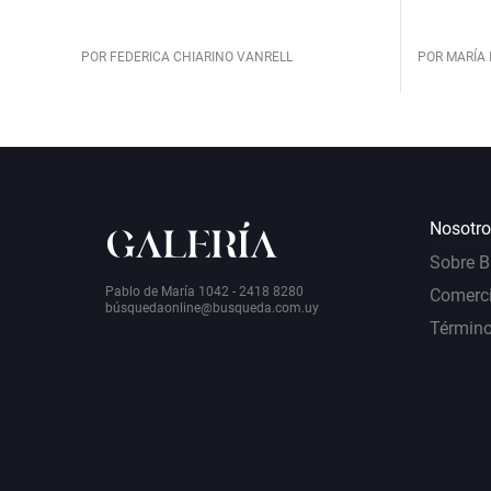
POR FEDERICA CHIARINO VANRELL
POR MARÍA 
Nosotro
Sobre 
Pablo de María 1042 - 2418 8280
Comerci
bú
squedaonline@busqueda.com.uy
Término