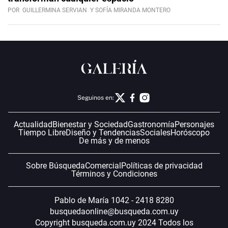
POR
GUILLERMINA SERVIAN
Y SOFÍA MIRANDA MONTERO
Seguinos en:
Actualidad
Bienestar y Sociedad
Gastronomía
Personajes
Tiempo Libre
Diseño y Tendencias
Sociales
Horóscopo
De más y de menos
Sobre Búsqueda
Comercial
Políticas de privacidad
Términos y Condiciones
Pablo de María 1042 - 2418 8280
busquedaonline@busqueda.com.uy
Copyright busqueda.com.uy 2024 Todos los