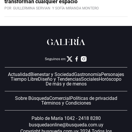
transforman cualquier espacio
POR
GUILLERMINA SERVIAN
Y SOFÍA MIRANDA MONTERO
Seguinos en:
Actualidad
Bienestar y Sociedad
Gastronomía
Personajes
Tiempo Libre
Diseño y Tendencias
Sociales
Horóscopo
De más y de menos
Sobre Búsqueda
Comercial
Políticas de privacidad
Términos y Condiciones
Pablo de María 1042 - 2418 8280
busquedaonline@busqueda.com.uy
Copyright busqueda.com.uy 2024 Todos los