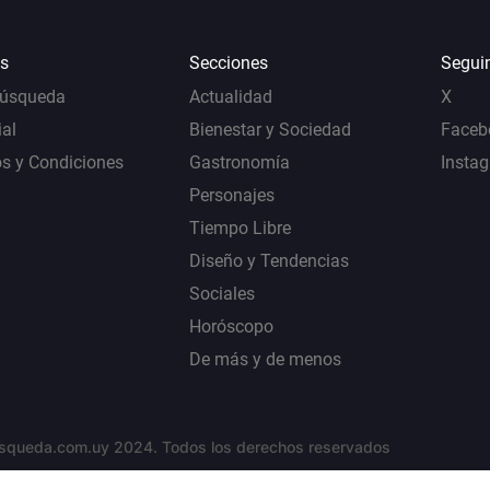
s
Secciones
Segui
Búsqueda
Actualidad
X
al
Bienestar y Sociedad
Faceb
s y Condiciones
Gastronomía
Insta
Personajes
Tiempo Libre
Diseño y Tendencias
Sociales
Horóscopo
De más y de menos
squeda.com.uy 2024. Todos los derechos reservados