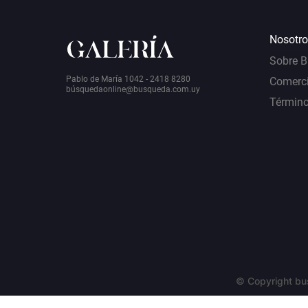
Nosotro
Sobre 
Pablo de María 1042 - 2418 8280
Comerci
bú
squedaonline@busqueda.com.uy
Término
© Copyright bu