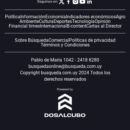
Seguinos en:
Política
Información
Economía
Indicadores económicos
Agro
Ambiente
Cultura
Deportes
Tecnología
Opinión
Financial times
Internacional
B-content
Cartas al Director
Sobre Búsqueda
Comercial
Políticas de privacidad
Términos y Condiciones
Pablo de María 1042 - 2418 8280
busquedaonline@busqueda.com.uy
Copyright busqueda.com.uy 2024 Todos los
derechos reservados