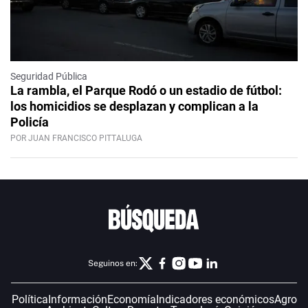
Seguridad Pública
La rambla, el Parque Rodó o un estadio de fútbol:
los homicidios se desplazan y complican a la
Policía
POR JUAN FRANCISCO PITTALUGA
Seguinos en:
Política
Información
Economía
Indicadores económicos
Agro