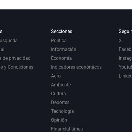
s
Secciones
Segui
Búsqueda
Política
X
al
Información
Faceb
s de privacidad
Economía
Insta
s y Condiciones
Indicadores económicos
Youtu
Agro
Linke
Ambiente
Cultura
Deportes
Tecnología
Opinión
Financial times