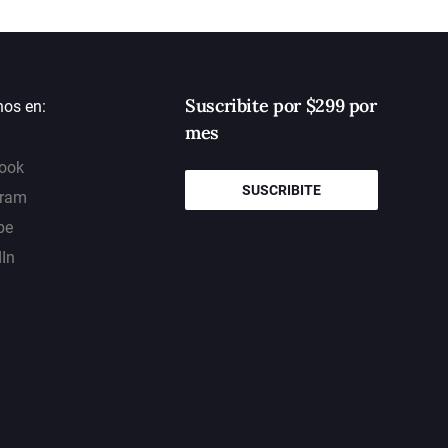
Suscribite por $299 por
nos en:
mes
ook
SUSCRIBITE
gram
be
dIn