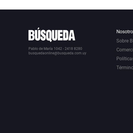
Nosotro
Sobre 
Pablo de María 1042 - 2418 8280
Comerci
busquedaonline@busqueda.com.uy
Política
Término