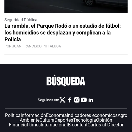
Seguridad Pública
La rambla, el Parque Rodó o un estadio de fútbol:
los homicidios se desplazan y complican a la
Policía
POR JUAN FRANCISCO PITTALUGA
Seguinos en:
Política
Información
Economía
Indicadores económicos
Agro
Ambiente
Cultura
Deportes
Tecnología
Opinión
Financial times
Internacional
B-content
Cartas al Director