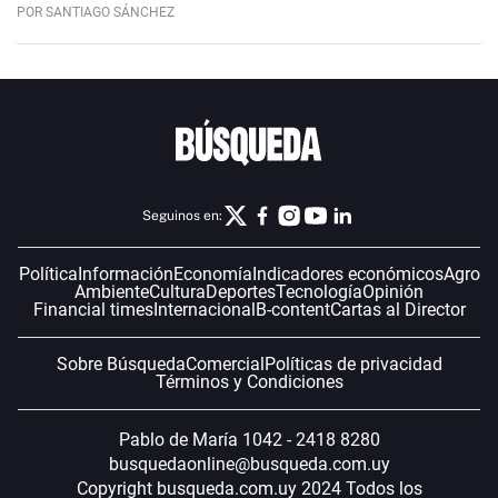
POR SANTIAGO SÁNCHEZ
Seguinos en:
Política
Información
Economía
Indicadores económicos
Agro
Ambiente
Cultura
Deportes
Tecnología
Opinión
Financial times
Internacional
B-content
Cartas al Director
Sobre Búsqueda
Comercial
Políticas de privacidad
Términos y Condiciones
Pablo de María 1042 - 2418 8280
busquedaonline@busqueda.com.uy
Copyright busqueda.com.uy 2024 Todos los