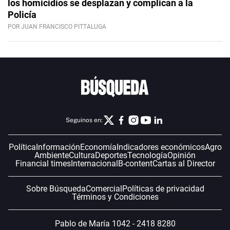
los homicidios se desplazan y complican a la
Policía
POR JUAN FRANCISCO PITTALUGA
Seguinos en:
Política
Información
Economía
Indicadores económicos
Agro
Ambiente
Cultura
Deportes
Tecnología
Opinión
Financial times
Internacional
B-content
Cartas al Director
Sobre Búsqueda
Comercial
Políticas de privacidad
Términos y Condiciones
Pablo de María 1042 - 2418 8280