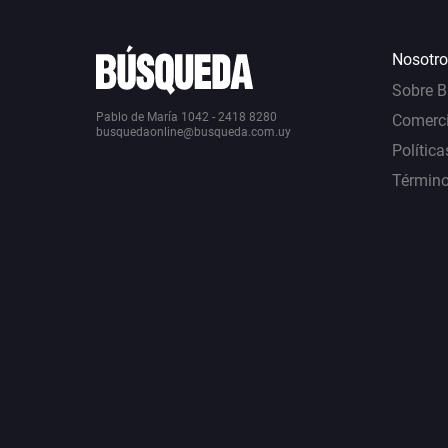
Nosotro
Sobre 
Pablo de María 1042 - 2418 8280
Comerci
busquedaonline@busqueda.com.uy
Política
Término