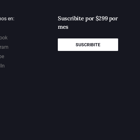
Suscribite por $299 por
nos en:
mes
ook
SUSCRIBITE
gram
be
dIn