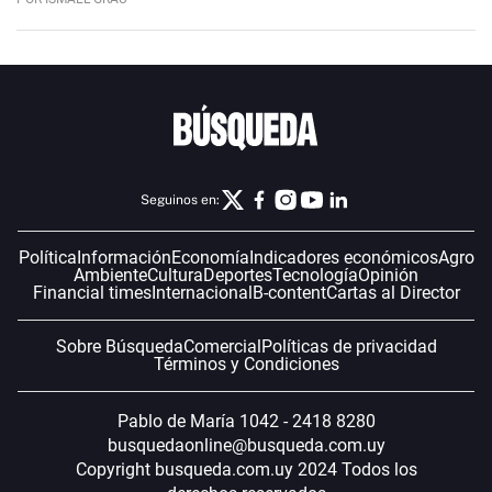
Seguinos en:
Política
Información
Economía
Indicadores económicos
Agro
Ambiente
Cultura
Deportes
Tecnología
Opinión
Financial times
Internacional
B-content
Cartas al Director
Sobre Búsqueda
Comercial
Políticas de privacidad
Términos y Condiciones
Pablo de María 1042 - 2418 8280
busquedaonline@busqueda.com.uy
Copyright busqueda.com.uy 2024 Todos los