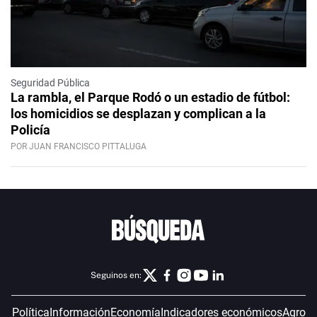
Seguridad Pública
La rambla, el Parque Rodó o un estadio de fútbol:
los homicidios se desplazan y complican a la
Policía
POR JUAN FRANCISCO PITTALUGA
Seguinos en:
Política
Información
Economía
Indicadores económicos
Agro