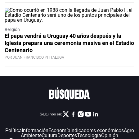
Religión
El papa vendrá a Uruguay 40 años después y la
Iglesia prepara una ceremonia masiva en el Estadio
Centenario
POR JUAN FRANCISCO PITTALUGA
Seguinos en:
Política
Información
Economía
Indicadores económicos
Agro
Ambiente
Cultura
Deportes
Tecnología
Opinión