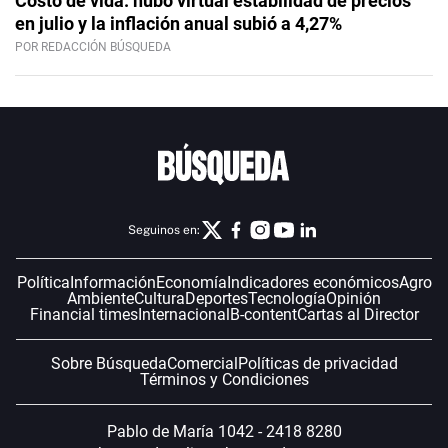
Costo de vida: hubo virtual estabilidad de precios
en julio y la inflación anual subió a 4,27%
POR REDACCIÓN BÚSQUEDA
Seguinos en:
Política
Información
Economía
Indicadores económicos
Agro
Ambiente
Cultura
Deportes
Tecnología
Opinión
Financial times
Internacional
B-content
Cartas al Director
Sobre Búsqueda
Comercial
Políticas de privacidad
Términos y Condiciones
Pablo de María 1042 - 2418 8280