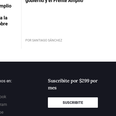
gobierno y el Frente Amplio
Amplio
a la
obre
POR SANTIAGO SÁNCHEZ
Suscribite por $299 por
nos en:
mes
ook
SUSCRIBITE
gram
be