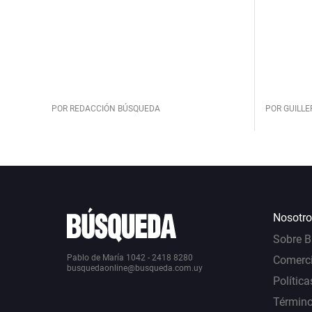
POR REDACCIÓN BÚSQUEDA
POR GUILL
Nosotro
Sobre 
Pablo de María 1042 - 2418 8280
Comerci
busquedaonline@busqueda.com.uy
Política
Término