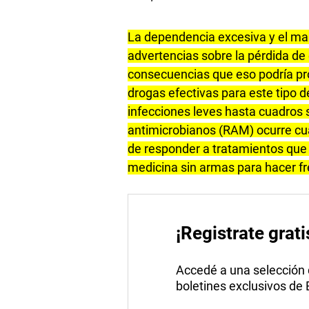
La dependencia excesiva y el mal
advertencias sobre la pérdida de
consecuencias que eso podría pr
drogas efectivas para este tipo 
infecciones leves hasta cuadros s
antimicrobianos (RAM) ocurre cua
de responder a tratamientos que 
medicina sin armas para hacer fr
¡Registrate grati
Accedé a una selección de
boletines exclusivos de