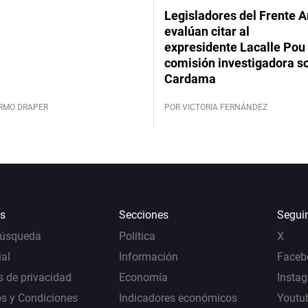
Legisladores del Frente 
evalúan citar al
expresidente Lacalle Pou 
comisión investigadora s
Cardama
ERMO DRAPER
POR VICTORIA FERNÁNDEZ
s
Secciones
Segui
Búsqueda
Política
X
al
Información
Faceb
s de privacidad
Economía
Insta
s y Condiciones
Indicadores económicos
Youtu