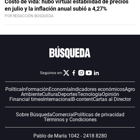
Costo de vida: hubo virtual estabilidad de precios
en julio y la inflación anual subió a 4,27%
POR REDACCIÓN BÚSQUEDA
Seguinos en:
Política
Información
Economía
Indicadores económicos
Agro
Ambiente
Cultura
Deportes
Tecnología
Opinión
Financial times
Internacional
B-content
Cartas al Director
Sobre Búsqueda
Comercial
Políticas de privacidad
Términos y Condiciones
Pablo de María 1042 - 2418 8280