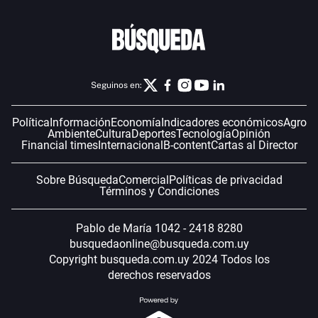
Seguinos en:
Política
Información
Economía
Indicadores económicos
Agro
Ambiente
Cultura
Deportes
Tecnología
Opinión
Financial times
Internacional
B-content
Cartas al Director
Sobre Búsqueda
Comercial
Políticas de privacidad
Términos y Condiciones
Pablo de María 1042 - 2418 8280
busquedaonline@busqueda.com.uy
Copyright busqueda.com.uy 2024 Todos los
derechos reservados