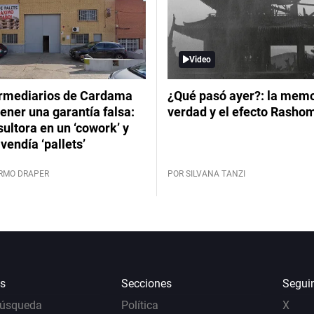
Video
ermediarios de Cardama
¿Qué pasó ayer?: la memor
ener una garantía falsa:
verdad y el efecto Rasho
ultora en un ‘cowork’ y
vendía ‘pallets’
ERMO DRAPER
POR SILVANA TANZI
s
Secciones
Segui
Búsqueda
Política
X