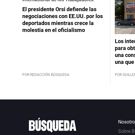
El presidente Orsi defiende las
negociaciones con EE.UU. por los
deportados mientras crece la
molestia en el oficialismo
Los int
para obt
una cons
una que 
POR REDACCIÓN BÚSQUEDA
POR GUILL
Nosotro
Sobre 