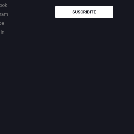
ook
SUSCRIBITE
gram
be
dIn