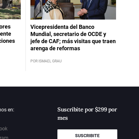
dores
Vicepresidenta del Banco
rente
Mundial, secretario de OCDE y
ciones
jefe de CAF; más visitas que traen
arenga de reformas
POR ISMAEL GRAU
Suscribite por $299 por
nos en:
mes
ook
SUSCRIBITE
gram