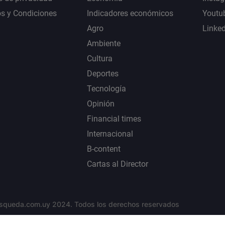
s y Condiciones
Indicadores económicos
Youtu
Agro
Linke
Ambiente
Cultura
Deportes
Tecnología
Opinión
Financial times
Internacional
B-content
Cartas al Director
squeda.com.uy 2024. Todos los derechos reservados