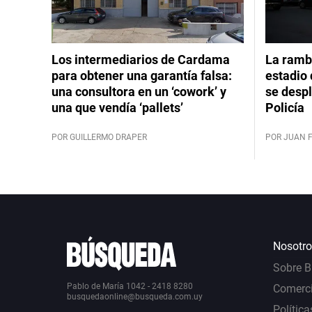
Los intermediarios de Cardama
La rambl
para obtener una garantía falsa:
estadio 
una consultora en un ‘cowork’ y
se despl
una que vendía ‘pallets’
Policía
POR GUILLERMO DRAPER
POR JUAN 
Nosotro
Sobre 
Pablo de María 1042 - 2418 8280
Comerci
busquedaonline@busqueda.com.uy
Política