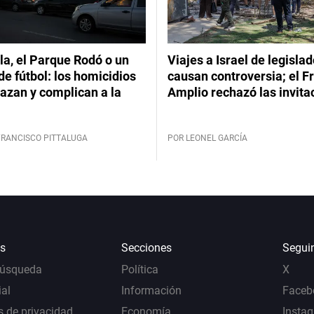
a, el Parque Rodó o un
Viajes a Israel de legisla
de fútbol: los homicidios
causan controversia; el F
azan y complican a la
Amplio rechazó las invita
FRANCISCO PITTALUGA
POR LEONEL GARCÍA
s
Secciones
Segui
Búsqueda
Política
X
al
Información
Faceb
s de privacidad
Economía
Insta