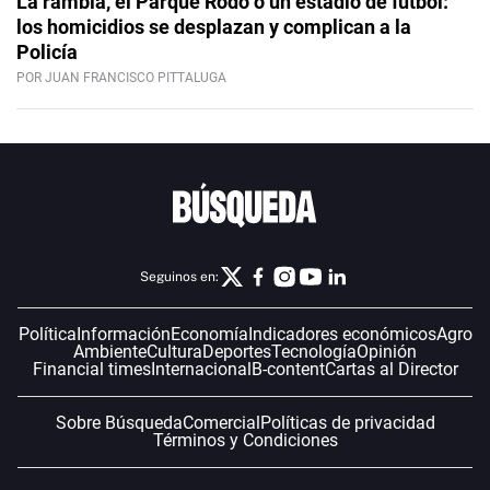
La rambla, el Parque Rodó o un estadio de fútbol:
los homicidios se desplazan y complican a la
Policía
POR JUAN FRANCISCO PITTALUGA
Seguinos en:
Política
Información
Economía
Indicadores económicos
Agro
Ambiente
Cultura
Deportes
Tecnología
Opinión
Financial times
Internacional
B-content
Cartas al Director
Sobre Búsqueda
Comercial
Políticas de privacidad
Términos y Condiciones