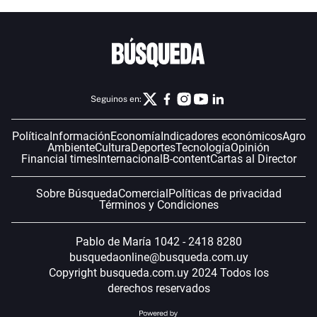
Seguinos en:
Política
Información
Economía
Indicadores económicos
Agro
Ambiente
Cultura
Deportes
Tecnología
Opinión
Financial times
Internacional
B-content
Cartas al Director
Sobre Búsqueda
Comercial
Políticas de privacidad
Términos y Condiciones
Pablo de María 1042 - 2418 8280
busquedaonline@busqueda.com.uy
Copyright busqueda.com.uy 2024 Todos los
derechos reservados