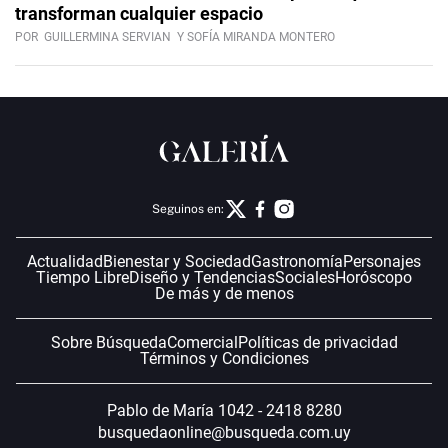
transforman cualquier espacio
POR
GUILLERMINA SERVIAN
Y SOFÍA MIRANDA MONTERO
Seguinos en:
Actualidad
Bienestar y Sociedad
Gastronomía
Personajes
Tiempo Libre
Diseño y Tendencias
Sociales
Horóscopo
De más y de menos
Sobre Búsqueda
Comercial
Políticas de privacidad
Términos y Condiciones
Pablo de María 1042 - 2418 8280
busquedaonline@busqueda.com.uy