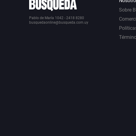
Nosotro
Sobre 
Pablo de María 1042 - 2418 8280
Comerci
busquedaonline@busqueda.com.uy
Política
Término