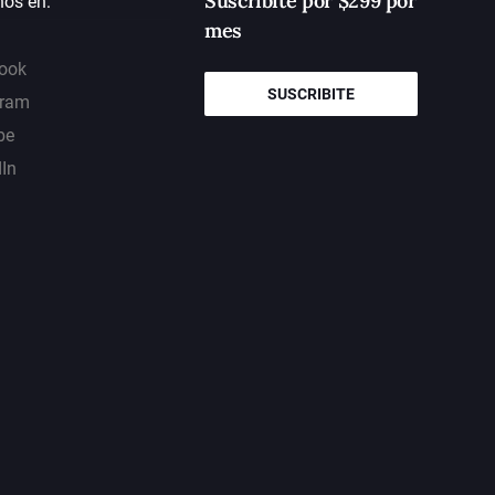
Suscribite por $299 por
nos en:
mes
ook
SUSCRIBITE
gram
be
dIn