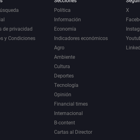
s
Secciones
Segui
Búsqueda
Política
X
al
Información
Faceb
s de privacidad
Economía
Insta
s y Condiciones
Indicadores económicos
Youtu
Agro
Linke
Ambiente
Cultura
Deportes
Tecnología
Opinión
Financial times
Internacional
B-content
Cartas al Director