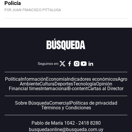
Policía
POR JUAN FRANCISCO PITTALUGA
Seguinos en:
Política
Información
Economía
Indicadores económicos
Agro
Ambiente
Cultura
Deportes
Tecnología
Opinión
Financial times
Internacional
B-content
Cartas al Director
Sobre Búsqueda
Comercial
Políticas de privacidad
Términos y Condiciones
Pablo de María 1042 - 2418 8280
busquedaonline@busqueda.com.uy