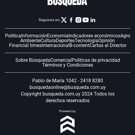
Seguinos en:
Política
Información
Economía
Indicadores económicos
Agro
Ambiente
Cultura
Deportes
Tecnología
Opinión
Financial times
Internacional
B-content
Cartas al Director
Sobre Búsqueda
Comercial
Políticas de privacidad
Términos y Condiciones
Pablo de María 1042 - 2418 8280
busquedaonline@busqueda.com.uy
Copyright busqueda.com.uy 2024 Todos los
derechos reservados