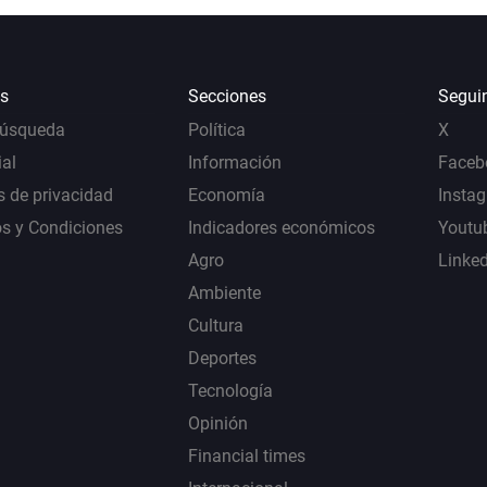
s
Secciones
Segui
Búsqueda
Política
X
al
Información
Faceb
s de privacidad
Economía
Insta
s y Condiciones
Indicadores económicos
Youtu
Agro
Linke
Ambiente
Cultura
Deportes
Tecnología
Opinión
Financial times