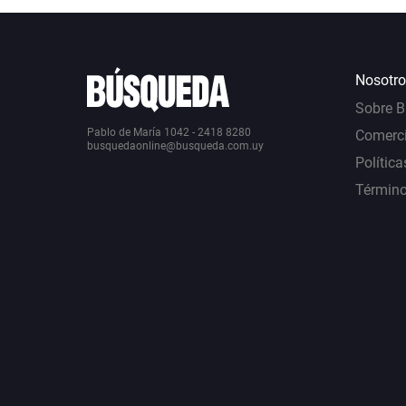
Nosotro
Sobre 
Pablo de María 1042 - 2418 8280
Comerci
busquedaonline@busqueda.com.uy
Política
Término