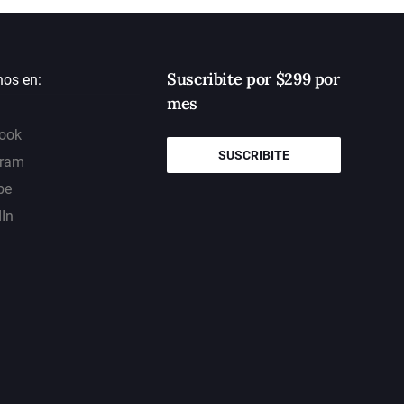
Suscribite por $299 por
nos en:
mes
ook
SUSCRIBITE
gram
be
dIn