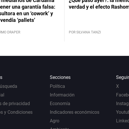
ermediarios de Cardama
¿Qué pasó ayer?: la memor
ener una garantía falsa:
verdad y el efecto Rasho
ultora en un ‘cowork’ y
vendía ‘pallets’
ERMO DRAPER
POR SILVANA TANZI
s
Secciones
Segui
Búsqueda
Política
X
al
Información
Faceb
s de privacidad
Economía
Insta
s y Condiciones
Indicadores económicos
Youtu
Agro
Linke