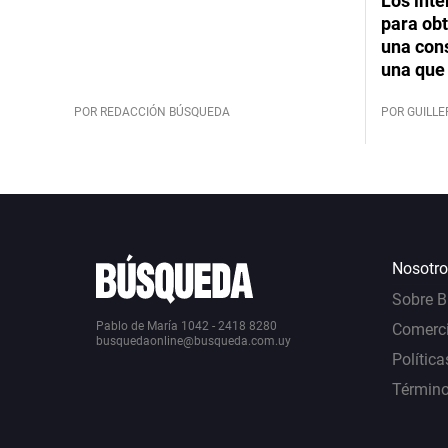
Los int
para obt
una cons
una que 
POR REDACCIÓN BÚSQUEDA
POR GUILL
Nosotro
Sobre 
Pablo de María 1042 - 2418 8280
Comerci
busquedaonline@busqueda.com.uy
Política
Término