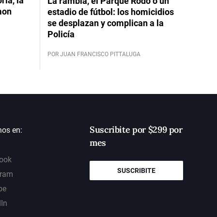
ia, la
La rambla, el Parque Rodó o un
mon
estadio de fútbol: los homicidios
se desplazan y complican a la
Policía
POR JUAN FRANCISCO PITTALUGA
Suscribite por $299 por
nos en:
mes
ook
SUSCRIBITE
gram
be
dIn