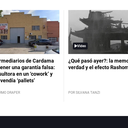
Video
ermediarios de Cardama
¿Qué pasó ayer?: la memor
ener una garantía falsa:
verdad y el efecto Rasho
ultora en un ‘cowork’ y
vendía ‘pallets’
ERMO DRAPER
POR SILVANA TANZI