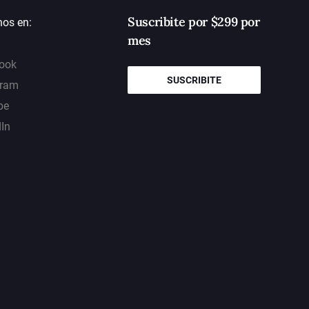
Suscribite por $299 por
nos en:
mes
ook
SUSCRIBITE
gram
be
dIn