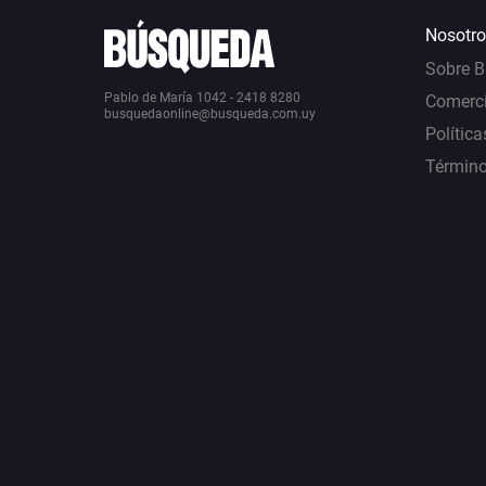
Nosotro
Sobre 
Pablo de María 1042 - 2418 8280
Comerci
busquedaonline@busqueda.com.uy
Política
Término