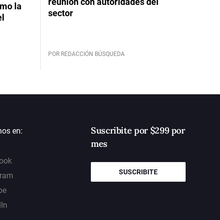
reunión con autoridades del
imo la
sector
el
POR REDACCIÓN BÚSQUEDA
Suscribite por $299 por
nos en:
mes
ook
SUSCRIBITE
gram
be
dIn