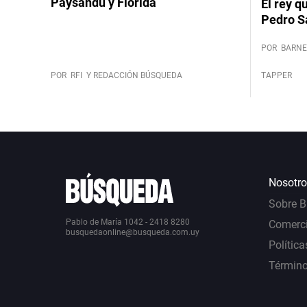
Paysandú y Florida
El rey q
Pedro S
POR
BARNE
POR
RFI
Y REDACCIÓN BÚSQUEDA
TAPPER
Nosotro
Sobre 
Pablo de María 1042 - 2418 8280
Comerci
busquedaonline@busqueda.com.uy
Política
Término