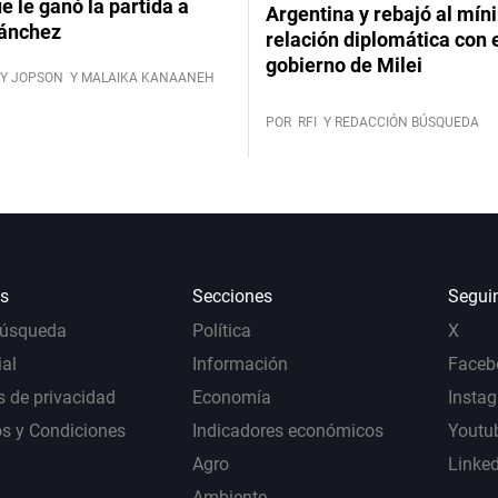
ue le ganó la partida a
Argentina y rebajó al mín
ánchez
relación diplomática con 
gobierno de Milei
Y JOPSON
Y MALAIKA KANAANEH
POR
RFI
Y REDACCIÓN BÚSQUEDA
s
Secciones
Segui
Búsqueda
Política
X
al
Información
Faceb
s de privacidad
Economía
Insta
s y Condiciones
Indicadores económicos
Youtu
Agro
Linke
Ambiente