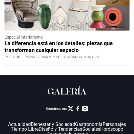
Especial interiorismo
La diferencia está en los detalles: piezas que
transforman cualquier espacio
POR
GUILLERMINA SERVIAN
Y SOFÍA MIRANDA MONTERO
Seguinos en:
Actualidad
Bienestar y Sociedad
Gastronomía
Personajes
Tiempo Libre
Diseño y Tendencias
Sociales
Horóscopo
De más y de menos