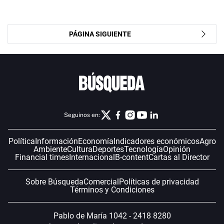
PÁGINA SIGUIENTE
Seguinos en:
Política
Información
Economía
Indicadores económicos
Agro
Ambiente
Cultura
Deportes
Tecnología
Opinión
Financial times
Internacional
B-content
Cartas al Director
Sobre Búsqueda
Comercial
Políticas de privacidad
Términos y Condiciones
Pablo de María 1042 - 2418 8280